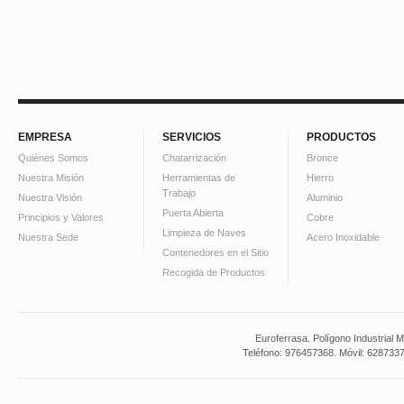
EMPRESA
SERVICIOS
PRODUCTOS
Quiénes Somos
Chatarrización
Bronce
Nuestra Misión
Herramientas de
Hierro
Trabajo
Nuestra Visión
Aluminio
Puerta Abierta
Principios y Valores
Cobre
Limpieza de Naves
Nuestra Sede
Acero Inoxidable
Contenedores en el Sitio
Recogida de Productos
Euroferrasa. Polígono Industrial 
Teléfono: 976457368. Móvil: 628733