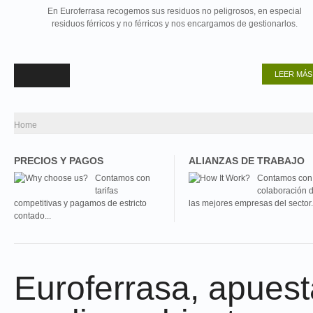
MATERIALES
Reciclamos y procesamos diferentes materiales reutilizables y/o
aprovechables para así ayudar a preservar el planeta.
LEER MÁS
Home
PRECIOS Y PAGOS
ALIANZAS DE TRABAJO
Contamos con
Contamos con 
tarifas
colaboración 
competitivas y pagamos de estricto
las mejores empresas del sector.
contado...
Euroferrasa, apuest