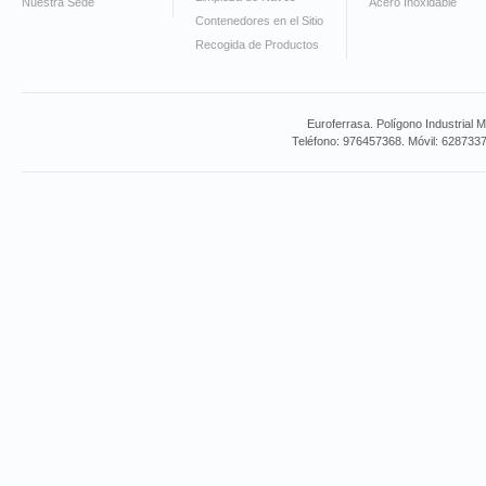
Nuestra Sede
Acero Inoxidable
Contenedores en el Sitio
Recogida de Productos
Euroferrasa. Polígono Industrial 
Teléfono: 976457368. Móvil: 628733