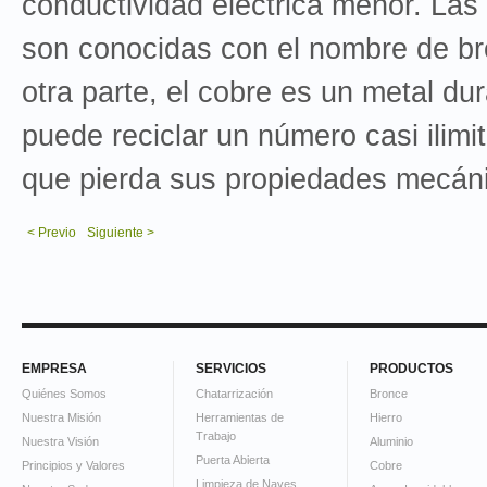
conductividad eléctrica menor. Las
son conocidas con el nombre de br
otra parte, el cobre es un metal d
puede reciclar un número casi ilimi
que pierda sus propiedades mecán
< Previo
Siguiente >
EMPRESA
SERVICIOS
PRODUCTOS
Quiénes Somos
Chatarrización
Bronce
Nuestra Misión
Herramientas de
Hierro
Trabajo
Nuestra Visión
Aluminio
Puerta Abierta
Principios y Valores
Cobre
Limpieza de Naves